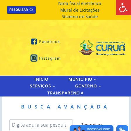
Abrir 
Skip
Nota fiscal eletrônica
Mural de Licitações
to
PESQUISAR
Sistema de Saúde
content
Facebook
Instagram
INÍCIO
MUNICÍPIO
SERVIÇOS
GOVERNO
TRANSPARÊNCIA
BUSCA AVANÇADA
P
Pesquisar
e