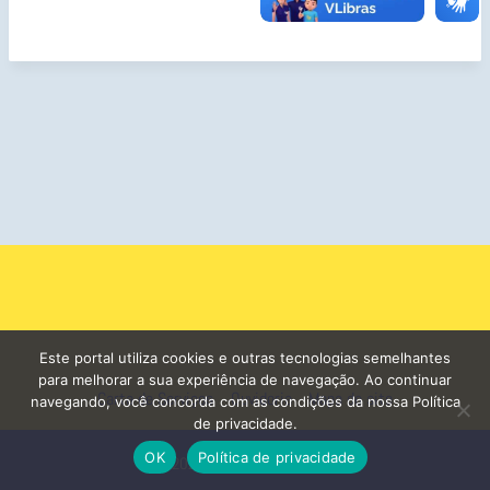
s
q
u
i
s
a
r
Este portal utiliza cookies e outras tecnologias semelhantes
para melhorar a sua experiência de navegação. Ao continuar
Carta de Serviços
Ouvidoria
Mapa do site
navegando, você concorda com as condições da nossa Política
de privacidade.
OK
Política de privacidade
© 2026 - Prefeitura de Curuá