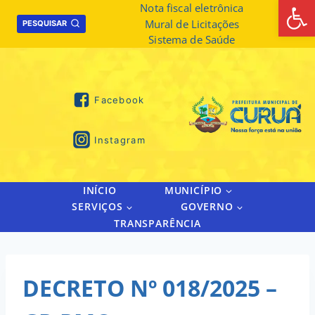
Abrir 
Skip
Nota fiscal eletrônica
Mural de Licitações
to
PESQUISAR
Sistema de Saúde
content
Facebook
Instagram
INÍCIO
MUNICÍPIO
SERVIÇOS
GOVERNO
TRANSPARÊNCIA
DECRETO Nº 018/2025 –