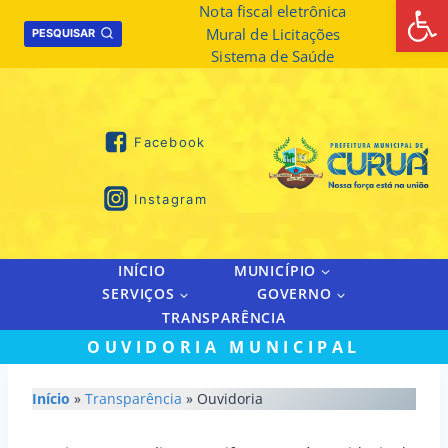
Abrir 
Skip
Nota fiscal eletrônica
Mural de Licitações
to
PESQUISAR
Sistema de Saúde
content
Facebook
Instagram
INÍCIO
MUNICÍPIO
SERVIÇOS
GOVERNO
TRANSPARÊNCIA
OUVIDORIA MUNICIPAL
Início
»
Transparência
» Ouvidoria