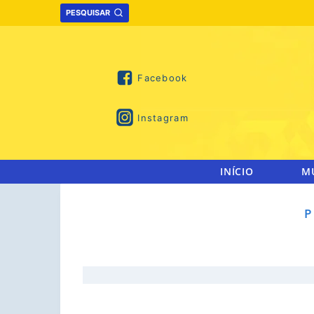
Skip
PESQUISAR
to
content
Facebook
Instagram
INÍCIO
M