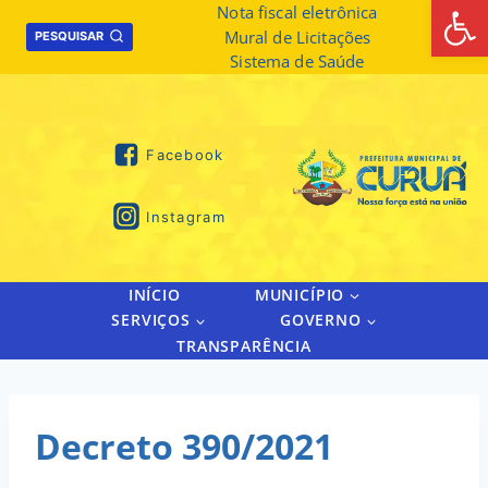
Abrir 
Skip
Nota fiscal eletrônica
Mural de Licitações
to
PESQUISAR
Sistema de Saúde
content
Facebook
Instagram
INÍCIO
MUNICÍPIO
SERVIÇOS
GOVERNO
TRANSPARÊNCIA
Decreto 390/2021