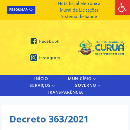
Abrir 
Skip
Nota fiscal eletrônica
Mural de Licitações
to
PESQUISAR
Sistema de Saúde
content
Facebook
Instagram
INÍCIO
MUNICÍPIO
SERVIÇOS
GOVERNO
TRANSPARÊNCIA
Decreto 363/2021