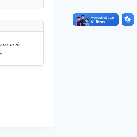
issão de
s.