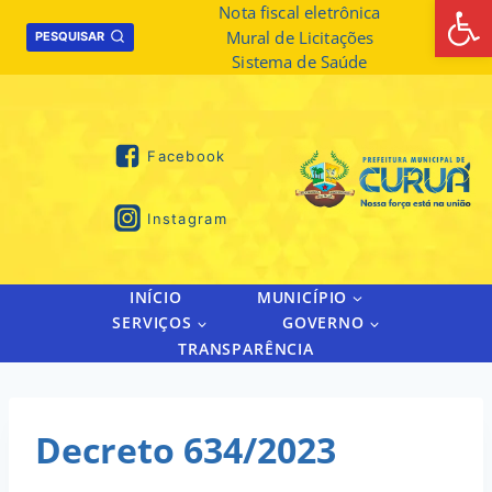
Abrir 
Skip
Nota fiscal eletrônica
Mural de Licitações
to
PESQUISAR
Sistema de Saúde
content
Facebook
Instagram
INÍCIO
MUNICÍPIO
SERVIÇOS
GOVERNO
TRANSPARÊNCIA
Decreto 634/2023