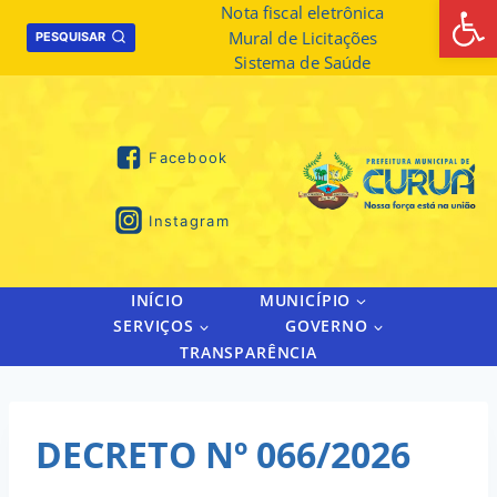
Abrir 
Skip
Nota fiscal eletrônica
Mural de Licitações
to
PESQUISAR
Sistema de Saúde
content
Facebook
Instagram
INÍCIO
MUNICÍPIO
SERVIÇOS
GOVERNO
TRANSPARÊNCIA
DECRETO Nº 066/2026