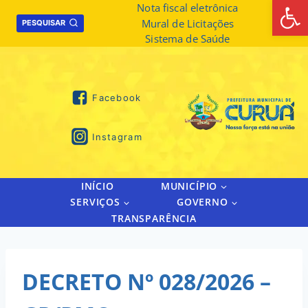
Abrir 
Skip
Nota fiscal eletrônica
Mural de Licitações
to
PESQUISAR
Sistema de Saúde
content
Facebook
Instagram
INÍCIO
MUNICÍPIO
SERVIÇOS
GOVERNO
TRANSPARÊNCIA
DECRETO Nº 028/2026 –