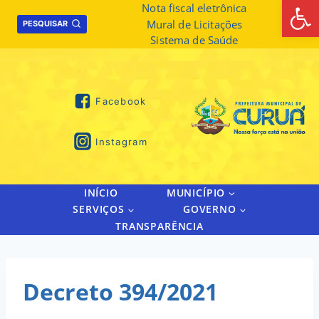
Abrir 
Skip
Nota fiscal eletrônica
Mural de Licitações
to
PESQUISAR
Sistema de Saúde
content
Facebook
Instagram
INÍCIO
MUNICÍPIO
SERVIÇOS
GOVERNO
TRANSPARÊNCIA
Decreto 394/2021