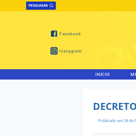
Skip
PESQUISAR
to
content
Facebook
Instagram
INÍCIO
M
DECRETO
Publicado em
28 de 