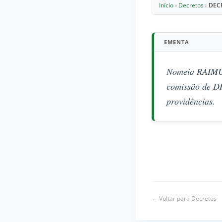
Início
»
Decretos
»
DEC
EMENTA
Nomeia RAIMU
comissão de D
providências.
← Voltar para Decretos