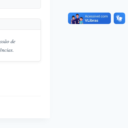
ssão de
ências.