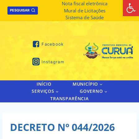
Abrir 
Skip
Nota fiscal eletrônica
Mural de Licitações
to
PESQUISAR
Sistema de Saúde
content
Facebook
Instagram
INÍCIO
MUNICÍPIO
SERVIÇOS
GOVERNO
TRANSPARÊNCIA
DECRETO Nº 044/2026