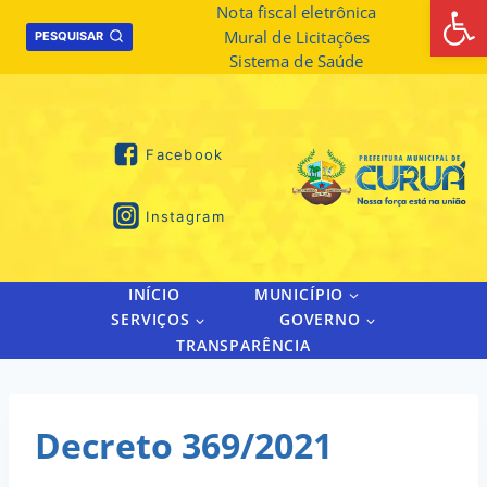
Abrir 
Skip
Nota fiscal eletrônica
Mural de Licitações
to
PESQUISAR
Sistema de Saúde
content
Facebook
Instagram
INÍCIO
MUNICÍPIO
SERVIÇOS
GOVERNO
TRANSPARÊNCIA
Decreto 369/2021