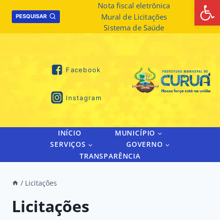
Abrir 
Skip
Nota fiscal eletrônica
Mural de Licitações
to
PESQUISAR
Sistema de Saúde
content
Facebook
Instagram
INÍCIO
MUNICÍPIO
SERVIÇOS
GOVERNO
TRANSPARÊNCIA
/
Licitações
Licitações