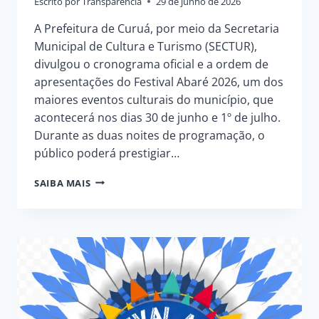
Escrito por
Transparência
29 de junho de 2026
A Prefeitura de Curuá, por meio da Secretaria
Municipal de Cultura e Turismo (SECTUR),
divulgou o cronograma oficial e a ordem de
apresentações do Festival Abaré 2026, um dos
maiores eventos culturais do município, que
acontecerá nos dias 30 de junho e 1º de julho.
Durante as duas noites de programação, o
público poderá prestigiar…
FESTIVAL
SAIBA MAIS
ABARÉ
2026:
CRONOGRAMA
OFICIAL
E
ORDEM
DE
APRESENTAÇÕES
DAS