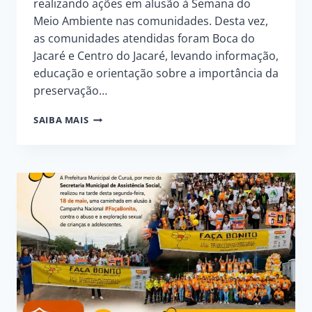
realizando ações em alusão à Semana do
Meio Ambiente nas comunidades. Desta vez,
as comunidades atendidas foram Boca do
Jacaré e Centro do Jacaré, levando informação,
educação e orientação sobre a importância da
preservação…
SEMMA
SAIBA MAIS
E
ALUNOS
DE
ENGENHARIA
FLORESTAL
REALIZAM
AÇÃO
EDUCATIVA
NA
REGIÃO
DA
VÁRZEA