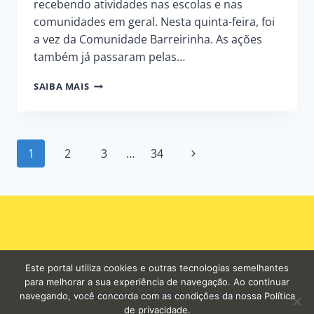
recebendo atividades nas escolas e nas
comunidades em geral. Nesta quinta-feira, foi
a vez da Comunidade Barreirinha. As ações
também já passaram pelas…
SEMMA
SAIBA MAIS
REALIZA
AÇÃO
EM
ALUSÃO
Page
1
2
3
…
34
À
SEMANA
navigation
DO
MEIO
AMBIENTE
NAS
COMUNIDADES
DOS
POLOS
Este portal utiliza cookies e outras tecnologias semelhantes
RIO
para melhorar a sua experiência de navegação. Ao continuar
Carta de Serviços
Ouvidoria
Mapa do site
I
navegando, você concorda com as condições da nossa Política
E
de privacidade.