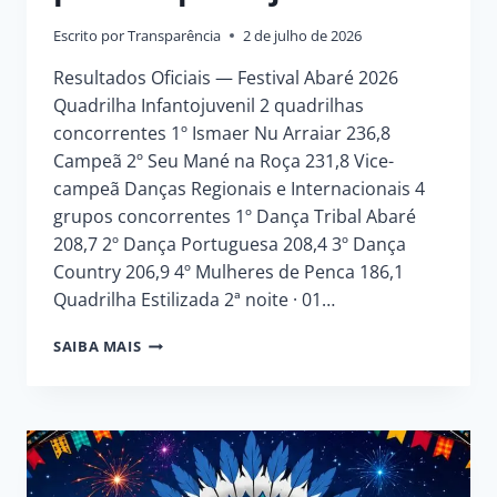
Escrito por
Transparência
2 de julho de 2026
Resultados Oficiais — Festival Abaré 2026
Quadrilha Infantojuvenil 2 quadrilhas
concorrentes 1º Ismaer Nu Arraiar 236,8
Campeã 2º Seu Mané na Roça 231,8 Vice-
campeã Danças Regionais e Internacionais 4
grupos concorrentes 1º Dança Tribal Abaré
208,7 2º Dança Portuguesa 208,4 3º Dança
Country 206,9 4º Mulheres de Penca 186,1
Quadrilha Estilizada 2ª noite · 01…
RESULTADO
SAIBA MAIS
OFICIAL
DAS
APRESENTAÇÕES
JULGADAS
PELO
CORPO