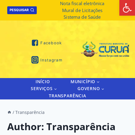
Abrir 
Skip
Nota fiscal eletrônica
Mural de Licitações
to
PESQUISAR
Sistema de Saúde
content
Facebook
Instagram
INÍCIO
MUNICÍPIO
SERVIÇOS
GOVERNO
TRANSPARÊNCIA
/
Transparência
Author: Transparência