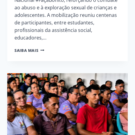
ao abuso e à exploração sexual de crianças e
adolescentes. A mobilização reuniu centenas
de participantes, entre estudantes,
profissionais da assistência social,
educadores,…
CAMPANHA
SAIBA MAIS
FAÇA
BONITO,
POR
UM
FUTURO
SEGURO
E
COM
RESPEITO,
TODOS
JUNTOS!