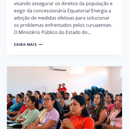
visando assegurar os direitos da população e
exigir da concessionária Equatorial Energia a
adoção de medidas efetivas para solucionar
os problemas enfrentados pelos curuaenses.
O Ministério Público do Estado do…
JUSTIÇA
SAIBA MAIS
RECONHECE
A
LUTA
DO
POVO
DE
CURUÁ
POR
UM
SERVIÇO
DE
ENERGIA
DE
QUALIDADE