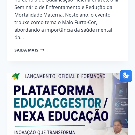
Seminário de Enfrentamento e Redução da
Mortalidade Materna. Neste ano, o evento
trouxe como tema o Maio Furta-Cor,
abordando a importância da saúde mental
da…
SECRETARIA
SAIBA MAIS
DE
SAÚDE
REALIZA
SEMINÁRIO
DE
ENFRENTAMENTO
E
REDUÇÃO
DA
MORTALIDADE
MATERNA