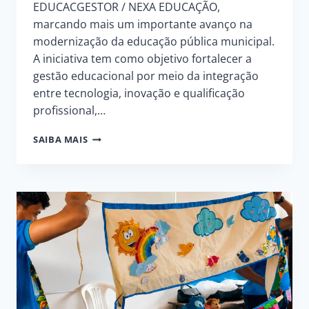
EDUCACGESTOR / NEXA EDUCAÇÃO,
marcando mais um importante avanço na
modernização da educação pública municipal.
A iniciativa tem como objetivo fortalecer a
gestão educacional por meio da integração
entre tecnologia, inovação e qualificação
profissional,…
EVENTO
SAIBA MAIS
DE
LANÇAMENTO
OFICIAL
E
FORMAÇÃO
DA
PLATAFORMA
DE
GESTÃO
PARA
A
REDE