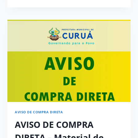
CIRCULAR
SOBRE
O
FUNCIONAMENTO
DA
PMC
NO
FERIADO
DE
CARNAVAL
AVISO DE COMPRA DIRETA
AVISO DE COMPRA
DIRETA – Material de