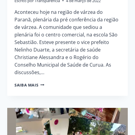
Escrito por
Transparência
4 de março de 2022
Aconteceu hoje na região de várzea do
Paranã, plenária da pré conferência da região
de várzea. A comunidade que sediou a
plenária foi o centro comercial, na escola São
Sebastião. Esteve presente o vice prefeito
Nelinho Duarte, a secretária de saúde
Christiane Alessandra e o Rogério do
Conselho Municipal de Saúde de Curua. As
discussões,…
PMC
SAIBA MAIS
REALIZA
A
PLENÁRIA
DA
XI
PRÉ
CONFERÊNCIA
DE