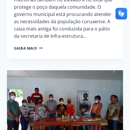
protege o poço daquela comunidade. O
governo municipal está procurando atender
as necessidades da população curuaense. A
caixa mais antiga foi conduzida para o pátio
da secretaria de Infra-estrutura…
PMC
SAIBA MAIS
REALIZA
A
SUBSTITUIÇÃO
DA
CAIXA
D’ÁGUA
DA
COMUNIDADE
MACURÁ.