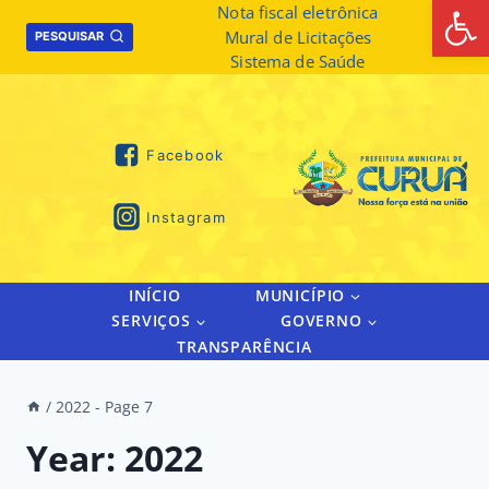
Abrir 
Skip
Nota fiscal eletrônica
Mural de Licitações
to
PESQUISAR
Sistema de Saúde
content
Facebook
Instagram
INÍCIO
MUNICÍPIO
SERVIÇOS
GOVERNO
TRANSPARÊNCIA
/
2022
- Page 7
Year: 2022