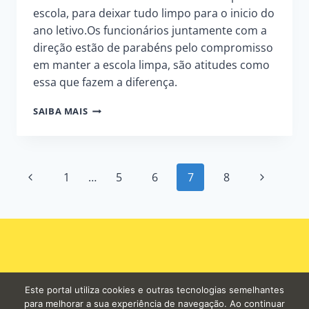
escola, para deixar tudo limpo para o inicio do
ano letivo.Os funcionários juntamente com a
direção estão de parabéns pelo compromisso
em manter a escola limpa, são atitudes como
essa que fazem a diferença.
PREPARATIVOS
SAIBA MAIS
NA
REDE
MUNICIPAL
PARA
Page
1
…
5
6
7
8
O
RETORNO
navigation
DAS
ATIVIDADES
ESCOLARES
Este portal utiliza cookies e outras tecnologias semelhantes
para melhorar a sua experiência de navegação. Ao continuar