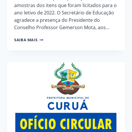
amostras dos itens que foram licitados para o
ano letivo de 2022. O Secretário de Educação
agradece a presença do Presidente do
Conselho Professor Gemerson Mota, aos…
SEMED
SAIBA MAIS
REALIZA
AVALIAÇÃO
DAS
AMOSTRAS
DE
MERENDA
ESCOLAR
PARA
O
ANO
LETIVO
DE
2022