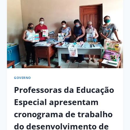
DA
CORONAVAC
EM
IDOSOS
DE
60
A
64
ANOS
E
ACIMA
DE
80
ANOS
GOVERNO
Professoras da Educação
Especial apresentam
cronograma de trabalho
do desenvolvimento de