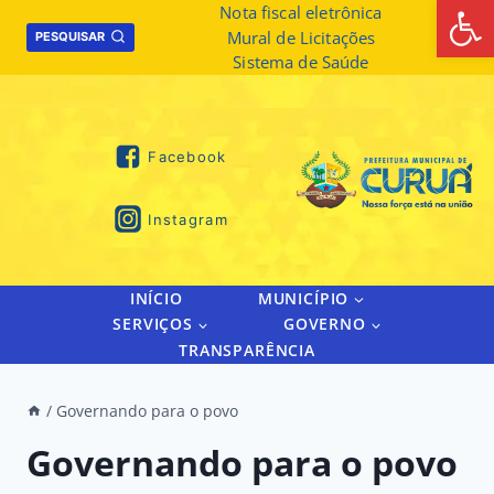
Abrir 
Skip
Nota fiscal eletrônica
Mural de Licitações
to
PESQUISAR
Sistema de Saúde
content
Facebook
Instagram
INÍCIO
MUNICÍPIO
SERVIÇOS
GOVERNO
TRANSPARÊNCIA
/
Governando para o povo
Governando para o povo