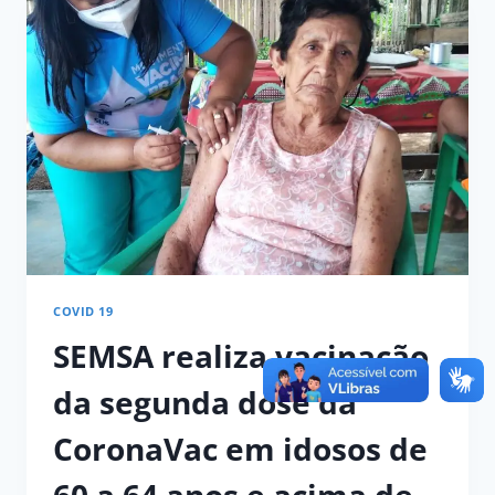
CURSO
DE
MANEJO
DE
QUELÔNIOS
DA
AMAZÔNIA
COVID 19
SEMSA realiza vacinação
da segunda dose da
CoronaVac em idosos de
60 a 64 anos e acima de