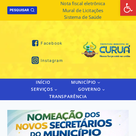
Abrir 
Skip
Nota fiscal eletrônica
Mural de Licitações
to
PESQUISAR
Sistema de Saúde
content
Facebook
Instagram
INÍCIO
MUNICÍPIO
SERVIÇOS
GOVERNO
TRANSPARÊNCIA