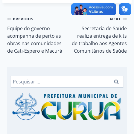
Navegação
PREVIOUS
NEXT
Equipe do governo
Secretaria de Saúde
de
acompanha de perto as
realiza entrega de kits
obras nas comunidades
de trabalho aos Agentes
Post
de Cati-Espero e Macurá
Comunitários de Saúde
Pesquisar
por: