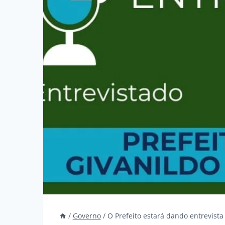
/
Governo
/
O Prefeito estará dando entrevista