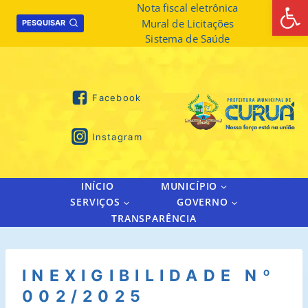
Abrir 
Skip
Nota fiscal eletrônica
Mural de Licitações
to
PESQUISAR
Sistema de Saúde
content
Facebook
Instagram
INÍCIO
MUNICÍPIO
SERVIÇOS
GOVERNO
TRANSPARÊNCIA
INEXIGIBILIDADE Nº
002/2025