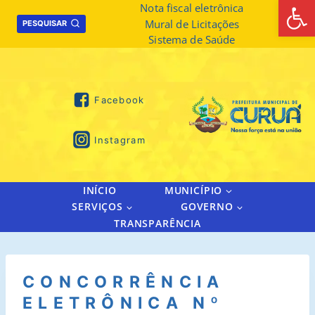
Abrir 
Skip
Nota fiscal eletrônica
Mural de Licitações
to
PESQUISAR
Sistema de Saúde
content
Facebook
Instagram
INÍCIO
MUNICÍPIO
SERVIÇOS
GOVERNO
TRANSPARÊNCIA
CONCORRÊNCIA
ELETRÔNICA Nº