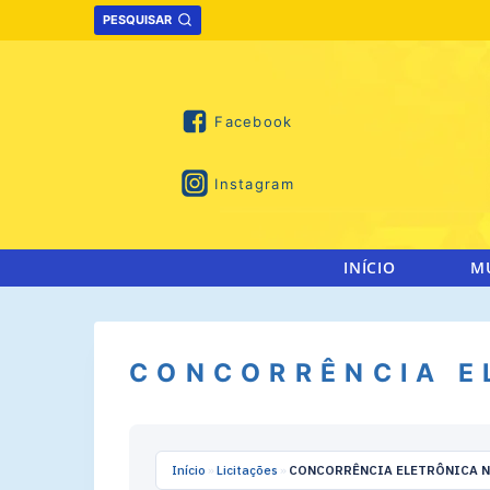
Skip
PESQUISAR
to
content
Facebook
Instagram
INÍCIO
M
CONCORRÊNCIA E
Início
»
Licitações
»
CONCORRÊNCIA ELETRÔNICA Nº