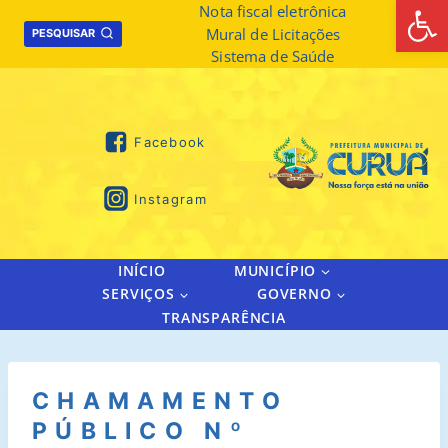
Abrir 
Skip
Nota fiscal eletrônica
Mural de Licitações
to
PESQUISAR
Sistema de Saúde
content
Facebook
Instagram
INÍCIO
MUNICÍPIO
SERVIÇOS
GOVERNO
TRANSPARÊNCIA
CHAMAMENTO
PÚBLICO Nº