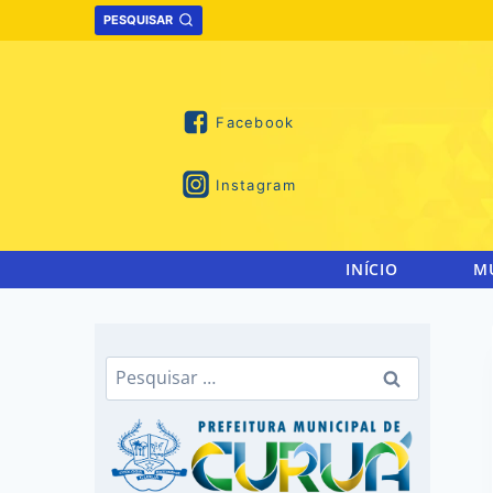
Skip
PESQUISAR
to
content
Facebook
Instagram
INÍCIO
M
Pesquisar
por: