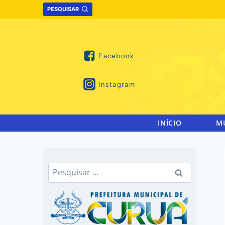
Skip
PESQUISAR
to
content
Facebook
Instagram
INÍCIO
M
Pesquisar
por: