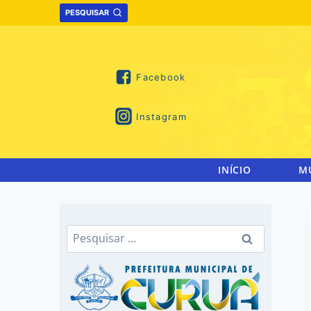
Skip
PESQUISAR
to
content
Facebook
Instagram
INÍCIO
M
Pesquisar
por: