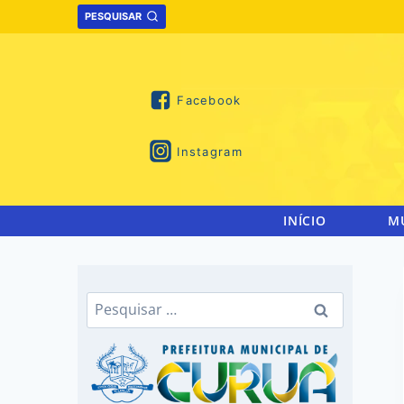
Skip
PESQUISAR
to
content
Facebook
Instagram
INÍCIO
M
Pesquisar
por: