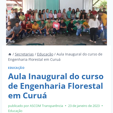
/
Secretarias
/
Educação
/
Aula Inaugural do curso de
Engenharia Florestal em Curuá
EDUCAÇÃO
Aula Inaugural do curso
de Engenharia Florestal
em Curuá
publicado por ASCOM
Transparência
23 de janeiro de 2023
Educação