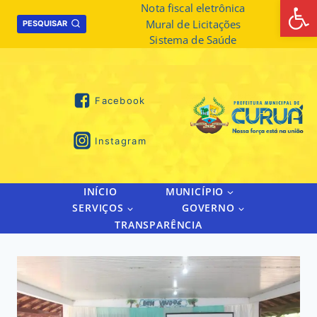
Abrir 
Skip
Nota fiscal eletrônica
Mural de Licitações
to
PESQUISAR
Sistema de Saúde
content
Facebook
Instagram
INÍCIO
MUNICÍPIO
SERVIÇOS
GOVERNO
TRANSPARÊNCIA