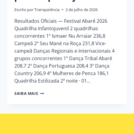
Escrito por
Transparência
2 de julho de 2026
Resultados Oficiais — Festival Abaré 2026
Quadrilha Infantojuvenil 2 quadrilhas
concorrentes 1º Ismaer Nu Arraiar 236,8
Campeã 2º Seu Mané na Roça 231,8 Vice-
campeã Danças Regionais e Internacionais 4
grupos concorrentes 1º Dança Tribal Abaré
208,7 2º Dança Portuguesa 208,4 3º Dança
Country 206,9 4º Mulheres de Penca 186,1
Quadrilha Estilizada 2ª noite · 01…
RESULTADO
SAIBA MAIS
OFICIAL
DAS
APRESENTAÇÕES
JULGADAS
PELO
CORPO