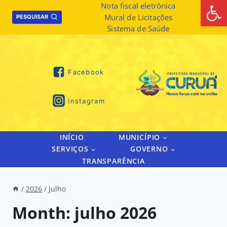
Abrir 
Skip
Nota fiscal eletrônica
Mural de Licitações
to
PESQUISAR
Sistema de Saúde
content
Facebook
Instagram
INÍCIO
MUNICÍPIO
SERVIÇOS
GOVERNO
TRANSPARÊNCIA
/
2026
/
julho
Month: julho 2026