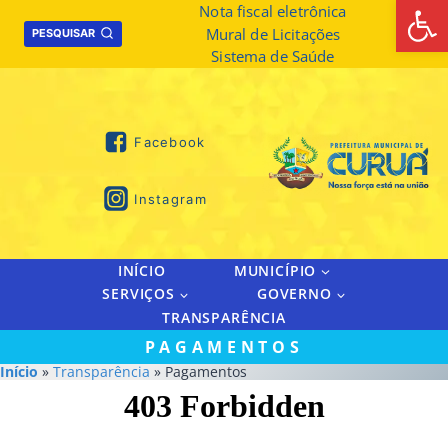
Abrir 
Skip
Nota fiscal eletrônica
Mural de Licitações
to
PESQUISAR
Sistema de Saúde
content
Facebook
Instagram
INÍCIO
MUNICÍPIO
SERVIÇOS
GOVERNO
TRANSPARÊNCIA
PAGAMENTOS
Início
»
Transparência
» Pagamentos