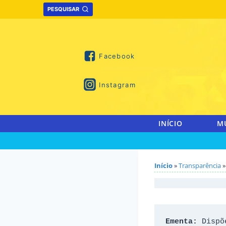
Skip
PESQUISAR
to
content
Facebook
Instagram
INÍCIO
M
Início
»
Transparência
»
Ementa: 
Dispõ