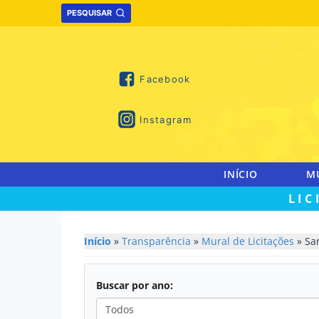
Skip
PESQUISAR
to
content
Facebook
Instagram
INÍCIO
M
LIC
Início
»
Transparência
»
Mural de Licitações
» Sa
Buscar por ano: