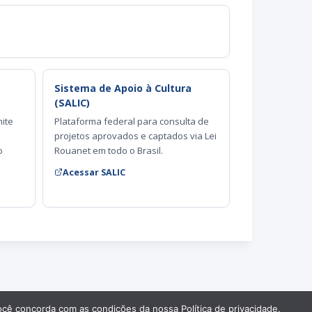
Sistema de Apoio à Cultura
(SALIC)
mite
Plataforma federal para consulta de
projetos aprovados e captados via Lei
o
Rouanet em todo o Brasil.
Acessar SALIC
ocê concorda com as condições da nossa Política de privacidade.