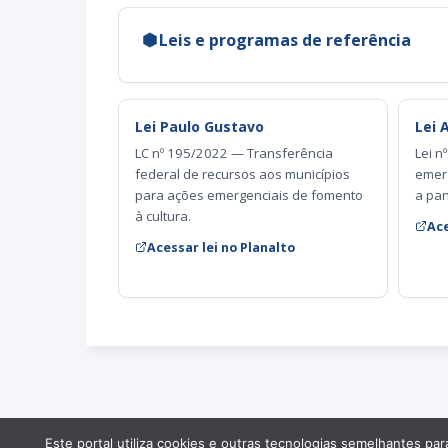
Leis e programas de referência
Lei Paulo Gustavo
Lei 
LC nº 195/2022 — Transferência
Lei n
federal de recursos aos municípios
emerg
para ações emergenciais de fomento
a pa
à cultura.
Ace
Acessar lei no Planalto
Este portal utiliza cookies e outras tecnologias semelhantes p