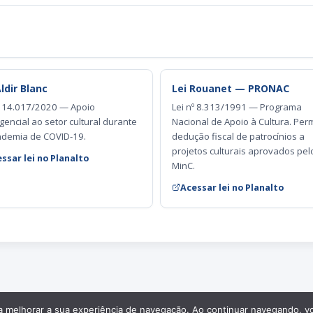
Aldir Blanc
Lei Rouanet — PRONAC
º 14.017/2020 — Apoio
Lei nº 8.313/1991 — Programa
encial ao setor cultural durante
Nacional de Apoio à Cultura. Per
ndemia de COVID-19.
dedução fiscal de patrocínios a
projetos culturais aprovados pel
ssar lei no Planalto
MinC.
Acessar lei no Planalto
ara melhorar a sua experiência de navegação. Ao continuar navegando, v