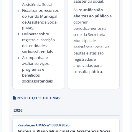
assistência social.
Assistência Social
As
reuniões são
›
Fiscalizar os recursos
abertas ao público
e
do Fundo Municipal
de Assistência Social
ocorrem
(FMAS)
periodicamente na
›
Deliberar sobre
sede da Secretaria
registro e inscrição
Municipal de
das entidades
Assistência Social. As
socioassistenciais
pautas e atas são
›
Acompanhar e
registradas e
avaliar serviços,
arquivadas para
programas e
consulta pública.
benefícios
socioassistenciais
RESOLUÇÕES DO CMAS
2026
Resolução CMAS nº 0003/2026
Aprova o Plano Municipal de Assistência Social