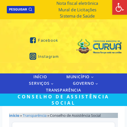
Abrir 
Skip
Nota fiscal eletrônica
Mural de Licitações
to
PESQUISAR
Sistema de Saúde
content
Facebook
Instagram
INÍCIO
MUNICÍPIO
SERVIÇOS
GOVERNO
TRANSPARÊNCIA
CONSELHO DE ASSISTÊNCIA
SOCIAL
início
»
Transparência
» Conselho de Assistência Social