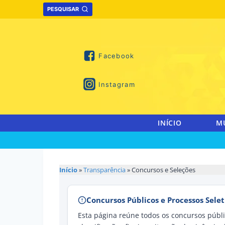
Skip
PESQUISAR
to
content
Facebook
Instagram
INÍCIO
M
Início
»
Transparência
» Concursos e Seleções
Concursos Públicos e Processos Selet
Esta página reúne todos os concursos públic