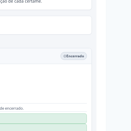
lução de cada certame.
Encerrado
ade encerrado.