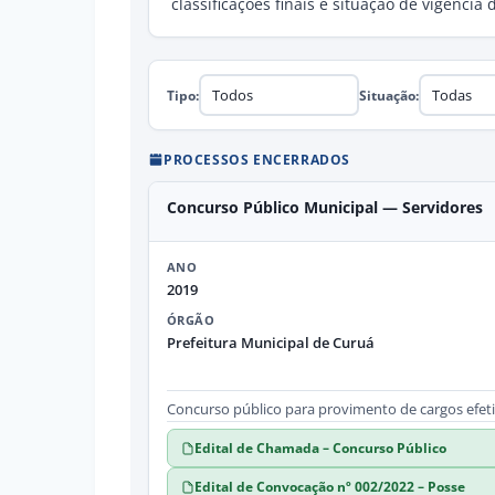
classificações finais e situação de vigênci
Tipo:
Situação:
PROCESSOS ENCERRADOS
Concurso Público Municipal — Servidores
ANO
2019
ÓRGÃO
Prefeitura Municipal de Curuá
Concurso público para provimento de cargos efeti
Edital de Chamada – Concurso Público
Edital de Convocação nº 002/2022 – Posse