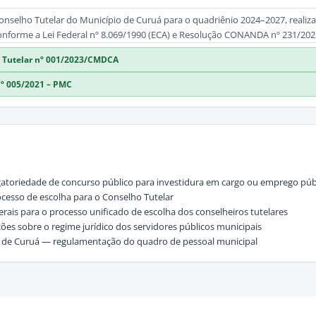
nselho Tutelar do Município de Curuá para o quadriênio 2024–2027, realiz
onforme a Lei Federal nº 8.069/1990 (ECA) e Resolução CONANDA nº 231/202
ho Tutelar nº 001/2023/CMDCA
nº 005/2021 – PMC
brigatoriedade de concurso público para investidura em cargo ou emprego púb
rocesso de escolha para o Conselho Tutelar
ais para o processo unificado de escolha dos conselheiros tutelares
ões sobre o regime jurídico dos servidores públicos municipais
o de Curuá — regulamentação do quadro de pessoal municipal