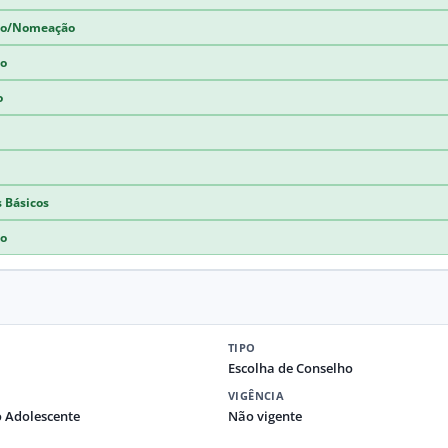
ção/Nomeação
ão
o
s Básicos
ão
TIPO
Escolha de Conselho
VIGÊNCIA
o Adolescente
Não vigente