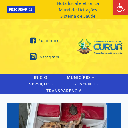
Abrir 
Skip
Nota fiscal eletrônica
Mural de Licitações
to
PESQUISAR
Sistema de Saúde
content
Facebook
Instagram
INÍCIO
MUNICÍPIO
SERVIÇOS
GOVERNO
TRANSPARÊNCIA