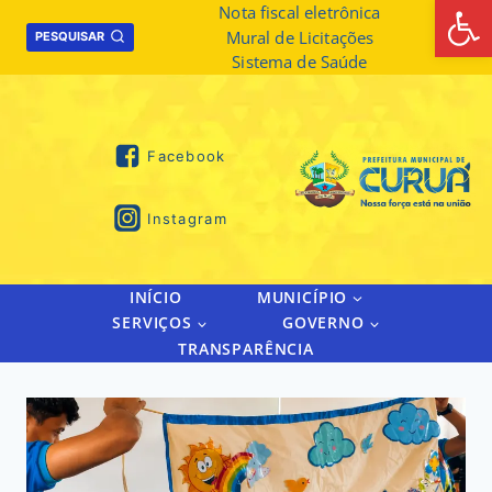
Abrir 
Skip
Nota fiscal eletrônica
Mural de Licitações
to
PESQUISAR
Sistema de Saúde
content
Facebook
Instagram
INÍCIO
MUNICÍPIO
SERVIÇOS
GOVERNO
TRANSPARÊNCIA