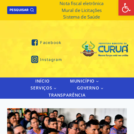
Abrir 
Skip
Nota fiscal eletrônica
Mural de Licitações
to
PESQUISAR
Sistema de Saúde
content
Facebook
Instagram
INÍCIO
MUNICÍPIO
SERVIÇOS
GOVERNO
TRANSPARÊNCIA