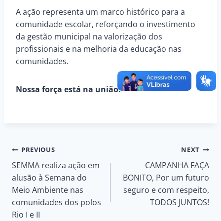
A ação representa um marco histórico para a
comunidade escolar, reforçando o investimento
da gestão municipal na valorização dos
profissionais e na melhoria da educação nas
comunidades.
Nossa força está na união.
Navegação
PREVIOUS
NEXT
SEMMA realiza ação em
CAMPANHA FAÇA
de
alusão à Semana do
BONITO, Por um futuro
Meio Ambiente nas
seguro e com respeito,
Post
comunidades dos polos
TODOS JUNTOS!
Rio I e II