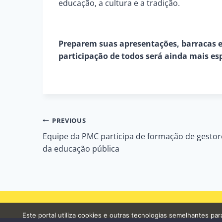
educação, a cultura e a tradição.
Preparem suas apresentações, barracas e
participação de todos será ainda mais esp
Navegação
PREVIOUS
Equipe da PMC participa de formação de gestor
de
da educação pública
Post
Este portal utiliza cookies e outras tecnologias semelhantes p