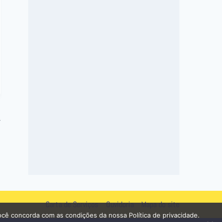
o
s
Carta de Serviços
Ouvidoria
Mapa do site
ocê concorda com as condições da nossa Política de privacidade.