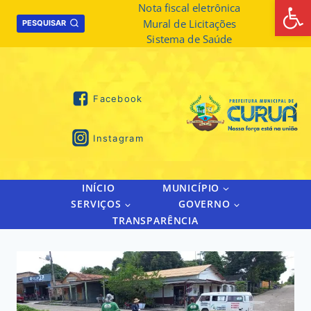
Abrir 
Skip
Nota fiscal eletrônica
Mural de Licitações
to
PESQUISAR
Sistema de Saúde
content
Facebook
Instagram
INÍCIO
MUNICÍPIO
SERVIÇOS
GOVERNO
TRANSPARÊNCIA