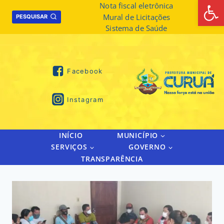
Abrir 
Skip
Nota fiscal eletrônica
Mural de Licitações
to
PESQUISAR
Sistema de Saúde
content
Facebook
Instagram
INÍCIO
MUNICÍPIO
SERVIÇOS
GOVERNO
TRANSPARÊNCIA