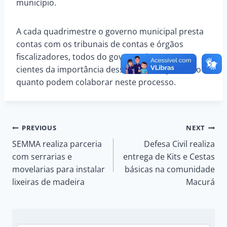
município.
A cada quadrimestre o governo municipal presta
contas com os tribunais de contas e órgãos
fiscalizadores, todos do governo devem estar
cientes da importância dessas informações e do
quanto podem colaborar neste processo.
Navegação
PREVIOUS
NEXT
SEMMA realiza parceria
Defesa Civil realiza
de
com serrarias e
entrega de Kits e Cestas
movelarias para instalar
básicas na comunidade
Post
lixeiras de madeira
Macurá