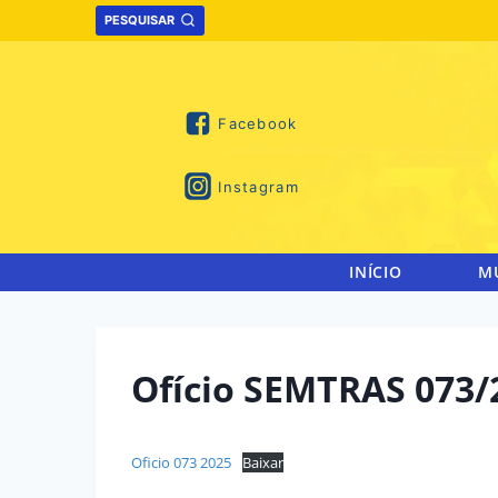
Skip
PESQUISAR
to
content
Facebook
Instagram
INÍCIO
M
Ofício SEMTRAS 073/
Oficio 073 2025
Baixar