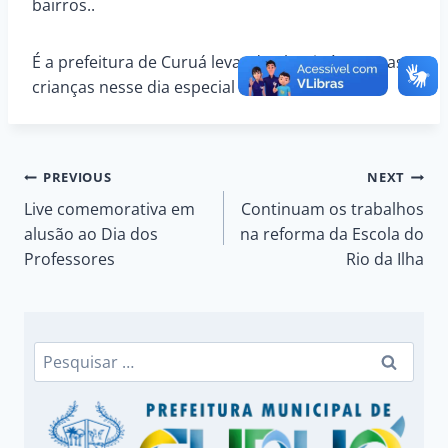
bairros..
É a prefeitura de Curuá levando alegria às nossas
crianças nesse dia especial dedicado a elas..
Navegação
PREVIOUS
NEXT
Live comemorativa em
Continuam os trabalhos
de
alusão ao Dia dos
na reforma da Escola do
Professores
Rio da Ilha
Post
Pesquisar
por: