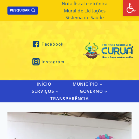
Abrir 
Skip
Nota fiscal eletrônica
Mural de Licitações
to
PESQUISAR
Sistema de Saúde
content
Facebook
Instagram
INÍCIO
MUNICÍPIO
SERVIÇOS
GOVERNO
TRANSPARÊNCIA