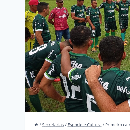
/
Secretarias
/
Esporte e Cultura
/
Primeiro ca