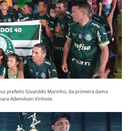
so prefeito Givanildo Marinho, da primeira dama
mara Ademilson Vinhote.