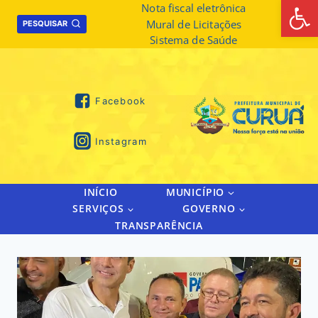
Abrir 
Skip
Nota fiscal eletrônica
Mural de Licitações
to
PESQUISAR
Sistema de Saúde
content
Facebook
Instagram
INÍCIO
MUNICÍPIO
SERVIÇOS
GOVERNO
TRANSPARÊNCIA