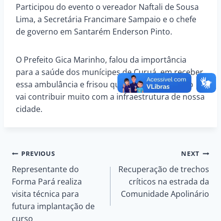
Participou do evento o vereador Naftali de Sousa
Lima, a Secretária Francimare Sampaio e o chefe
de governo em Santarém Enderson Pinto.
O Prefeito Gica Marinho, falou da importância
para a saúde dos munícipes de Curuá, em receber
essa ambulância e frisou que os 2 km de asfalto
vai contribuir muito com a infraestrutura de nossa
cidade.
Navegação
PREVIOUS
NEXT
Representante do
Recuperação de trechos
de
Forma Pará realiza
críticos na estrada da
visita técnica para
Comunidade Apolinário
Post
futura implantação de
curso