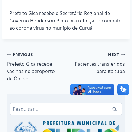
Prefeito Gica recebe o Secretário Regional de
Governo Henderson Pinto pra reforçar o combate
ao corona vírus no munípio de Curuá.
Navegação
PREVIOUS
NEXT
Prefeito Gica recebe
Pacientes transferidos
de
vacinas no aeroporto
para Itaituba
de Óbidos
Post
Pesquisar
por: