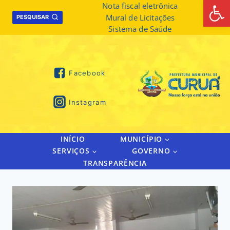
Abrir 
Skip
Nota fiscal eletrônica
Mural de Licitações
to
PESQUISAR
Sistema de Saúde
content
Facebook
Instagram
INÍCIO
MUNICÍPIO
SERVIÇOS
GOVERNO
TRANSPARÊNCIA