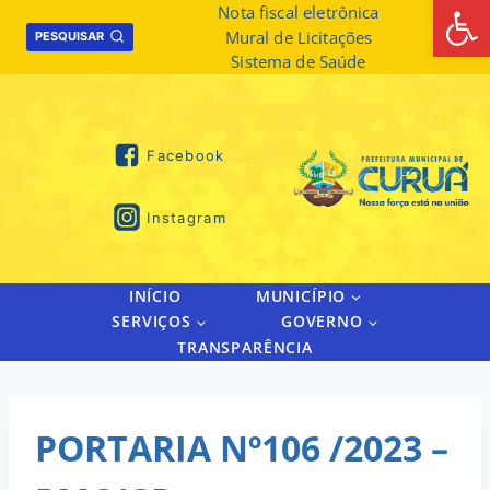
Abrir 
Skip
Nota fiscal eletrônica
Mural de Licitações
to
PESQUISAR
Sistema de Saúde
content
Facebook
Instagram
INÍCIO
MUNICÍPIO
SERVIÇOS
GOVERNO
TRANSPARÊNCIA
PORTARIA Nº106 /2023 –