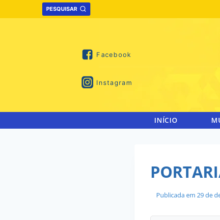
Skip
PESQUISAR
to
content
Facebook
Instagram
INÍCIO
M
PORTARIA
Publicada em
29 de d